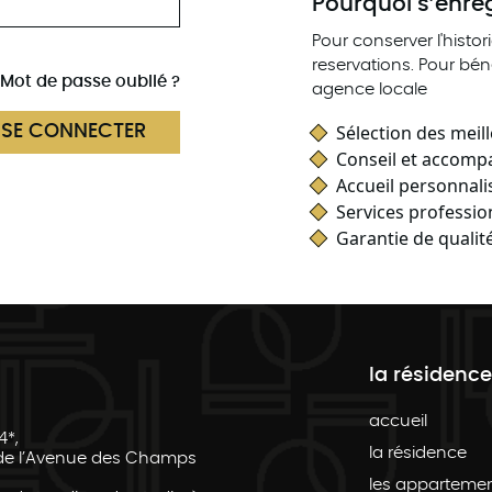
Pourquoi s’enreg
Pour conserver l'histo
reservations. Pour bén
Mot de passe oublié ?
agence locale
Sélection des meil
SE CONNECTER
Conseil et accomp
Accueil personnalise
Services professio
Garantie de qualité
la résidence
accueil
4*,
la résidence
 de l’Avenue des Champs
les apparteme