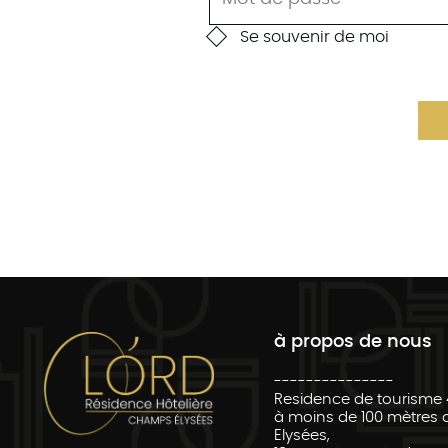
Se souvenir de moi
à propos de nous
---------------
Residence de tourisme 
à moins de 100 mètres
Elysées,