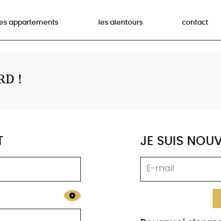
les appartements
les alentours
contact
RD !
T
JE SUIS NOU